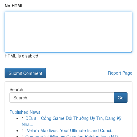
No HTML
HTML is disabled
Report Page
Search
Go
Published News
1
DE88 – Cổng Game Đổi Thưởng Uy Tín, Đăng Ký
Nha...
1
{Velara Maldives: Your Ultimate Island Conci...
1
Commercial Window Cleaning Reisterstown MD: