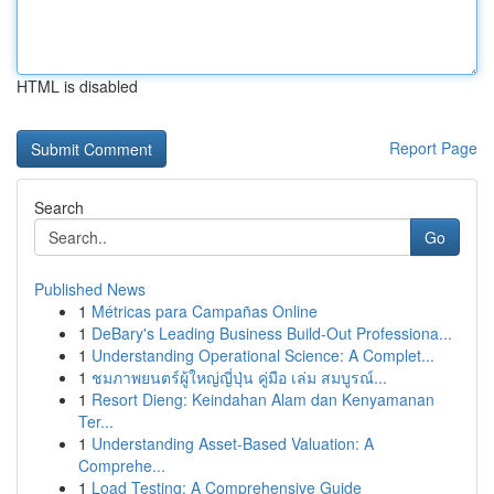
HTML is disabled
Report Page
Search
Go
Published News
1
Métricas para Campañas Online
1
DeBary's Leading Business Build-Out Professiona...
1
Understanding Operational Science: A Complet...
1
ชมภาพยนตร์ผู้ใหญ่ญี่ปุ่น คู่มือ เล่ม สมบูรณ์...
1
Resort Dieng: Keindahan Alam dan Kenyamanan
Ter...
1
Understanding Asset-Based Valuation: A
Comprehe...
1
Load Testing: A Comprehensive Guide