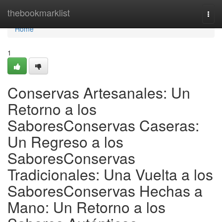
Home
thebookmarklist
Togg
navi
Home
1
Conservas Artesanales: Un
Retorno a los
SaboresConservas Caseras:
Un Regreso a los
SaboresConservas
Tradicionales: Una Vuelta a los
SaboresConservas Hechas a
Mano: Un Retorno a los