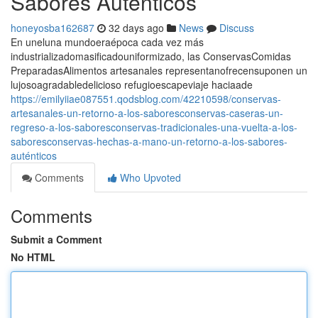
Sabores Auténticos
honeyosba162687
32 days ago
News
Discuss
En uneluna mundoeraépoca cada vez más
industrializadomasificadouniformizado, las ConservasComidas
PreparadasAlimentos artesanales representanofrecensuponen un
lujosoagradabledelicioso refugioescapeviaje haciaade
https://emilyiiae087551.qodsblog.com/42210598/conservas-
artesanales-un-retorno-a-los-saboresconservas-caseras-un-
regreso-a-los-saboresconservas-tradicionales-una-vuelta-a-los-
saboresconservas-hechas-a-mano-un-retorno-a-los-sabores-
auténticos
Comments
Who Upvoted
Comments
Submit a Comment
No HTML