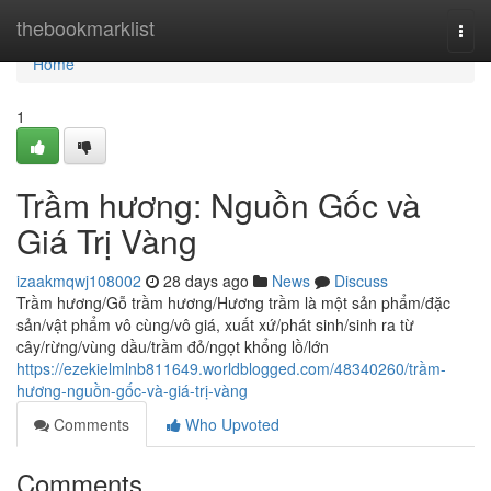
Home
thebookmarklist
Togg
navi
Home
1
Trầm hương: Nguồn Gốc và
Giá Trị Vàng
izaakmqwj108002
28 days ago
News
Discuss
Trầm hương/Gỗ trầm hương/Hương trầm là một sản phẩm/đặc
sản/vật phẩm vô cùng/vô giá, xuất xứ/phát sinh/sinh ra từ
cây/rừng/vùng dầu/trầm đỏ/ngọt khổng lồ/lớn
https://ezekielmlnb811649.worldblogged.com/48340260/trầm-
hương-nguồn-gốc-và-giá-trị-vàng
Comments
Who Upvoted
Comments