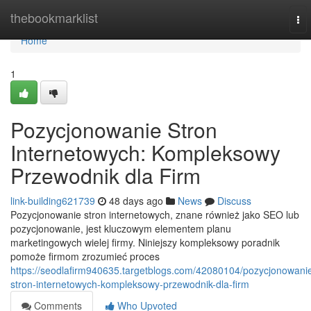
Home
thebookmarklist
To
nav
Home
1
Pozycjonowanie Stron
Internetowych: Kompleksowy
Przewodnik dla Firm
link-building621739
48 days ago
News
Discuss
Pozycjonowanie stron internetowych, znane również jako SEO lub
pozycjonowanie, jest kluczowym elementem planu
marketingowych wielej firmy. Niniejszy kompleksowy poradnik
pomoże firmom zrozumieć proces
https://seodlafirm940635.targetblogs.com/42080104/pozycjonowani
stron-internetowych-kompleksowy-przewodnik-dla-firm
Comments
Who Upvoted