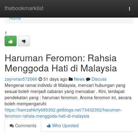
Home
thebookmarklist
Togg
navi
Home
1
Haruman Feromon: Rahsia
Menggoda Hati di Malaysia
zaynvrao572066
51 days ago
News
Discuss
Mengenai ramai individu di Malaysia, mencari hubungan yang
sesuai boleh menjadi cabaran yang mencabar . Kini, terdapat
pendekatan yang : haruman feromon. Aroma feromon ini, secara
boleh mempengaruhi
https://hamzahkrfy685302.getblogs.net/73432352/haruman-
feromon-rahsia-menggoda-hati-di-malaysia
Comments
Who Upvoted