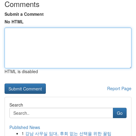
Comments
Submit a Comment
No HTML
HTML is disabled
Report Page
Search
Go
Published News
1
강남 사무실 임대, 후회 없는 선택을 위한 꿀팁