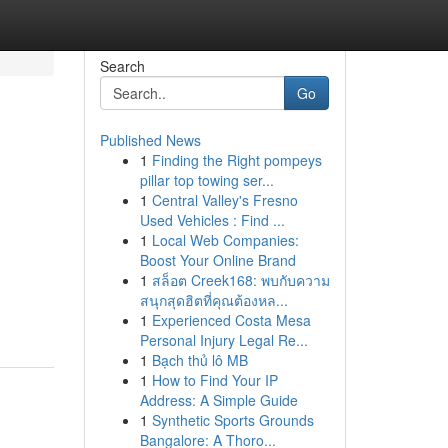
Search
Go
Published News
1
Finding the Right pompeys
pillar top towing ser...
1
Central Valley's Fresno
Used Vehicles : Find ...
1
Local Web Companies:
Boost Your Online Brand
1
สล็อต Creek168: พบกับความ
สนุกสุดฮิตที่คุณต้องหล...
1
Experienced Costa Mesa
Personal Injury Legal Re...
1
Bạch thủ lô MB
1
How to Find Your IP
Address: A Simple Guide
1
Synthetic Sports Grounds
Bangalore: A Thoro...