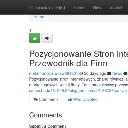
Home
thebookmarklist
Home
New
Submit
Home
1
Pozycjonowanie Stron In
Przewodnik dla Firm
metamorfoza-wosw681631
50 days ago
News
Pozycjonowanie stron internetowych, znane również 
marketingowych wielej firmy. Ten kompleksowy prze
samochodu461009.59bloggers.com/42138783/pozycjon
Comments
Who Upvoted
Comments
Submit a Comment