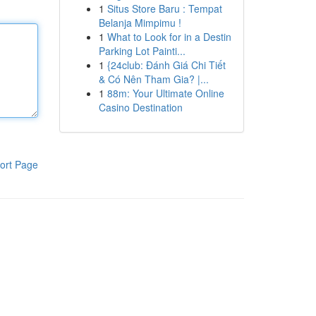
1
Situs Store Baru : Tempat
Belanja Mimpimu !
1
What to Look for in a Destin
Parking Lot Painti...
1
{24club: Đánh Giá Chi Tiết
& Có Nên Tham Gia? |...
1
88m: Your Ultimate Online
Casino Destination
ort Page