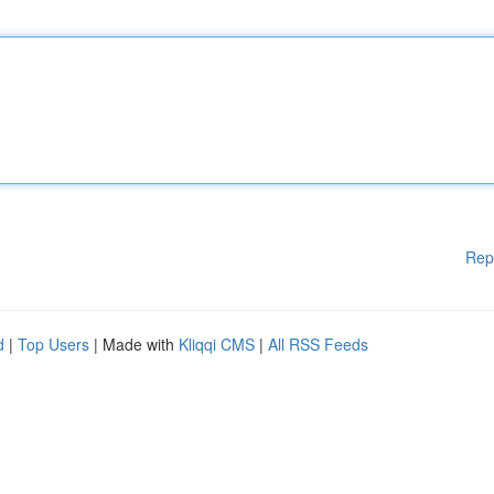
Rep
d
|
Top Users
| Made with
Kliqqi CMS
|
All RSS Feeds