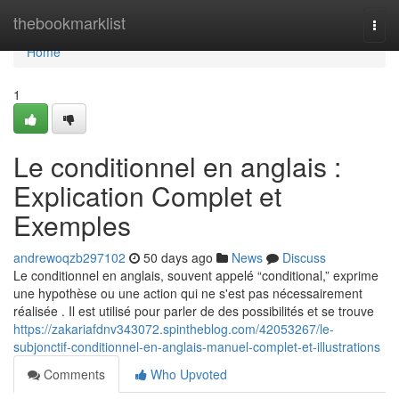
Home
thebookmarklist
Togg
navi
Home
1
Le conditionnel en anglais :
Explication Complet et
Exemples
andrewoqzb297102
50 days ago
News
Discuss
Le conditionnel en anglais, souvent appelé “conditional,” exprime
une hypothèse ou une action qui ne s'est pas nécessairement
réalisée . Il est utilisé pour parler de des possibilités et se trouve
https://zakariafdnv343072.spintheblog.com/42053267/le-
subjonctif-conditionnel-en-anglais-manuel-complet-et-illustrations
Comments
Who Upvoted