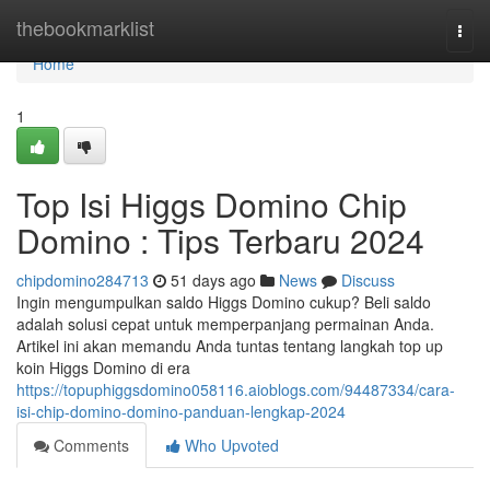
Home
thebookmarklist
Togg
navi
Home
1
Top Isi Higgs Domino Chip
Domino : Tips Terbaru 2024
chipdomino284713
51 days ago
News
Discuss
Ingin mengumpulkan saldo Higgs Domino cukup? Beli saldo
adalah solusi cepat untuk memperpanjang permainan Anda.
Artikel ini akan memandu Anda tuntas tentang langkah top up
koin Higgs Domino di era
https://topuphiggsdomino058116.aioblogs.com/94487334/cara-
isi-chip-domino-domino-panduan-lengkap-2024
Comments
Who Upvoted