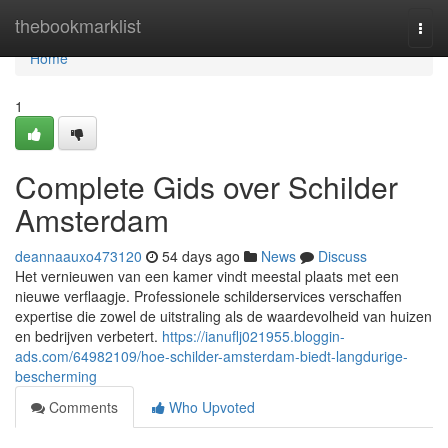
Home
thebookmarklist
Togg
navi
Home
1
Complete Gids over Schilder
Amsterdam
deannaauxo473120
54 days ago
News
Discuss
Het vernieuwen van een kamer vindt meestal plaats met een
nieuwe verflaagje. Professionele schilderservices verschaffen
expertise die zowel de uitstraling als de waardevolheid van huizen
en bedrijven verbetert.
https://ianuflj021955.bloggin-
ads.com/64982109/hoe-schilder-amsterdam-biedt-langdurige-
bescherming
Comments
Who Upvoted