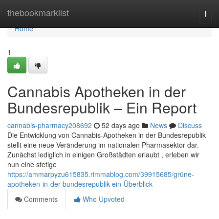
Home
thebookmarklist
Togg
navi
Home
1
Cannabis Apotheken in der
Bundesrepublik – Ein Report
cannabis-pharmacy208692
52 days ago
News
Discuss
Die Entwicklung von Cannabis-Apotheken in der Bundesrepublik
stellt eine neue Veränderung im nationalen Pharmasektor dar.
Zunächst lediglich in einigen Großstädten erlaubt , erleben wir
nun eine stetige
https://ammarpyzu615835.rimmablog.com/39915685/grüne-
apotheken-in-der-bundesrepublik-ein-Überblick
Comments
Who Upvoted