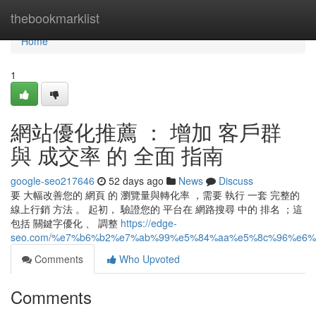
Home
thebookmarklist
Home
1
網站優化推薦 ： 增加 客戶群
與 成交率 的 全面 指南
google-seo217646
52 days ago
News
Discuss
要 大幅改善您的 網頁 的 瀏覽量與轉化率 ，需要 執行 一套 完整的
線上行銷 方法 。 起初， 驗證您的 平台在 網路搜尋 中的 排名 ；這
包括 關鍵字優化 、 調整
https://edge-
seo.com/%e7%b6%b2%e7%ab%99%e5%84%aa%e5%8c%96%e6
Comments
Who Upvoted
Comments