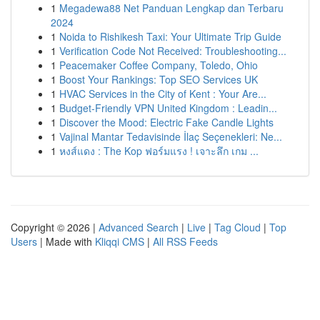
1
Megadewa88 Net Panduan Lengkap dan Terbaru
2024
1
Noida to Rishikesh Taxi: Your Ultimate Trip Guide
1
Verification Code Not Received: Troubleshooting...
1
Peacemaker Coffee Company, Toledo, Ohio
1
Boost Your Rankings: Top SEO Services UK
1
HVAC Services in the City of Kent : Your Are...
1
Budget-Friendly VPN United Kingdom : Leadin...
1
Discover the Mood: Electric Fake Candle Lights
1
Vajinal Mantar Tedavisinde İlaç Seçenekleri: Ne...
1
หงส์แดง : The Kop ฟอร์มแรง ! เจาะลึก เกม ...
Copyright © 2026 |
Advanced Search
|
Live
|
Tag Cloud
|
Top
Users
| Made with
Kliqqi CMS
|
All RSS Feeds