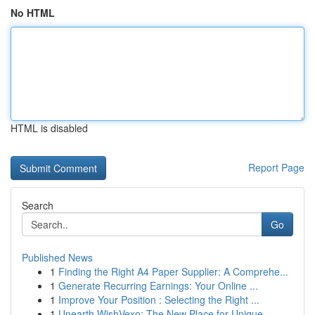
No HTML
HTML is disabled
Report Page
Search
Go
Published News
1
Finding the Right A4 Paper Supplier: A Comprehe...
1
Generate Recurring Earnings: Your Online ...
1
Improve Your Position : Selecting the Right ...
1
Unearth WishVexo: The New Place for Unique...