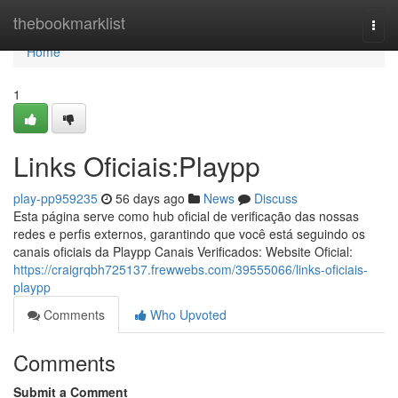
Home
thebookmarklist
Togg
navi
Home
1
Links Oficiais:Playpp
play-pp959235
56 days ago
News
Discuss
Esta página serve como hub oficial de verificação das nossas
redes e perfis externos, garantindo que você está seguindo os
canais oficiais da Playpp Canais Verificados: Website Oficial:
https://craigrqbh725137.frewwebs.com/39555066/links-oficiais-
playpp
Comments
Who Upvoted
Comments
Submit a Comment