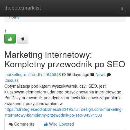
Home
thebookmarklist
Togg
navi
Home
1
Marketing internetowy:
Kompletny przewodnik po SEO
marketing-online-dla-fir645848
56 days ago
News
Discuss
Optymalizacja pod kątem wyszukiwarek, czyli SEO, jest
kluczowym elementem udanego pozycjonowania internetowego .
Poniższy przewodnik pojedynczo omawia kluczowe zagadnienia
związane z pozycjonowaniem w
https://strategieseodlabiznesu982495.full-design.com/marketing-
internetowy-kompletny-przewodnik-po-seo-84371503
Comments
Who Upvoted