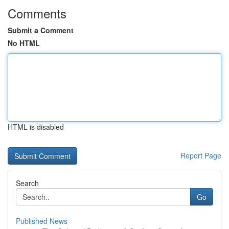
Comments
Submit a Comment
No HTML
HTML is disabled
Report Page
Search
Go
Published News