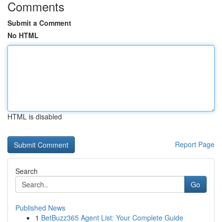
Comments
Submit a Comment
No HTML
HTML is disabled
Report Page
Search
Go
Published News
1
BetBuzz365 Agent List: Your Complete Guide