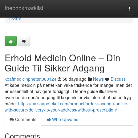
Home
thebookmarklist
Togg
navi
Home
1
Erhold Medicin Online – Din
Guide Til Sikker Adgang
kbafmedicinpnettet083124
58 days ago
News
Discuss
At købe medicin på nettet kan virke friskende for mange, men det
er essentielt at navigere forsigtigt . Denne guide illustrerer
hvordan du opnår adgang til lægemidler via internettet på en tryg
måde.
https://halsaapoteket.com/product/order-saxenda-online-
with-secure-delivery-to-your-address-without-prescription/
Comments
Who Upvoted
Comments