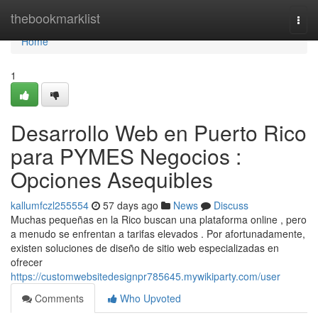
Home
thebookmarklist
Togg
navi
Home
1
Desarrollo Web en Puerto Rico
para PYMES Negocios :
Opciones Asequibles
kallumfczl255554
57 days ago
News
Discuss
Muchas pequeñas en la Rico buscan una plataforma online , pero
a menudo se enfrentan a tarifas elevados . Por afortunadamente,
existen soluciones de diseño de sitio web especializadas en
ofrecer
https://customwebsitedesignpr785645.mywikiparty.com/user
Comments
Who Upvoted