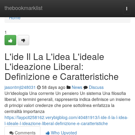
Home
thebookmarklist
Togg
navi
Home
1
L'ide Il La L'idea L'ideale
L'ideazione Liberal:
Definizione e Caratteristiche
jasontmji248031
58 days ago
News
Discuss
Un'ideologia Una corrente Un pensiero Un sistema Una filosofia
liberal, in termini generali, rappresenta indica definisce un insieme
di principi valori credenze che pone sottolinea enfatizza la
centralità importanza
https://faypcit258162.verybigblog.com/40481913/l-ide-il-la-l-idea-
l-ideale-l-ideazione-liberal-definizione-e-caratteristiche
Comments
Who Upvoted