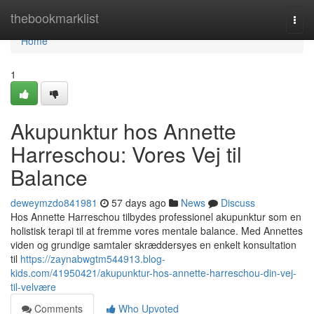
Home
thebookmarklist
Togg
navi
Home
1
Akupunktur hos Annette
Harreschou: Vores Vej til
Balance
deweymzdo841981
57 days ago
News
Discuss
Hos Annette Harreschou tilbydes professionel akupunktur som en
holistisk terapi til at fremme vores mentale balance. Med Annettes
viden og grundige samtaler skræddersyes en enkelt konsultation
til
https://zaynabwgtm544913.blog-
kids.com/41950421/akupunktur-hos-annette-harreschou-din-vej-
til-velvære
Comments
Who Upvoted