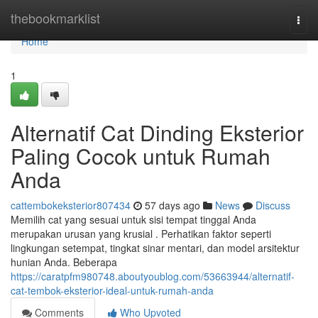
Home
thebookmarklist
Togg
navi
Home
1
Alternatif Cat Dinding Eksterior
Paling Cocok untuk Rumah
Anda
cattembokeksterior807434
57 days ago
News
Discuss
Memilih cat yang sesuai untuk sisi tempat tinggal Anda
merupakan urusan yang krusial . Perhatikan faktor seperti
lingkungan setempat, tingkat sinar mentari, dan model arsitektur
hunian Anda. Beberapa
https://caratpfm980748.aboutyoublog.com/53663944/alternatif-
cat-tembok-eksterior-ideal-untuk-rumah-anda
Comments
Who Upvoted