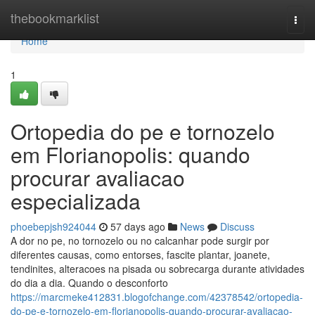
Home
thebookmarklist
Togg
navi
Home
1
Ortopedia do pe e tornozelo
em Florianopolis: quando
procurar avaliacao
especializada
phoebepjsh924044
57 days ago
News
Discuss
A dor no pe, no tornozelo ou no calcanhar pode surgir por
diferentes causas, como entorses, fascite plantar, joanete,
tendinites, alteracoes na pisada ou sobrecarga durante atividades
do dia a dia. Quando o desconforto
https://marcmeke412831.blogofchange.com/42378542/ortopedia-
do-pe-e-tornozelo-em-florianopolis-quando-procurar-avaliacao-