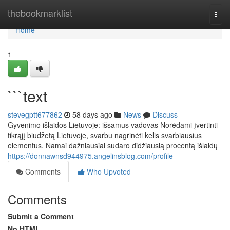
Home
thebookmarklist
Togg
navi
Home
1
```text
stevegptt677862
58 days ago
News
Discuss
Gyvenimo išlaidos Lietuvoje: išsamus vadovas Norėdami įvertinti
tikrąjį biudžetą Lietuvoje, svarbu nagrinėti kelis svarbiausius
elementus. Namai dažniausiai sudaro didžiausią procentą išlaidų
https://donnawnsd944975.angelinsblog.com/profile
Comments
Who Upvoted
Comments
Submit a Comment
No HTML