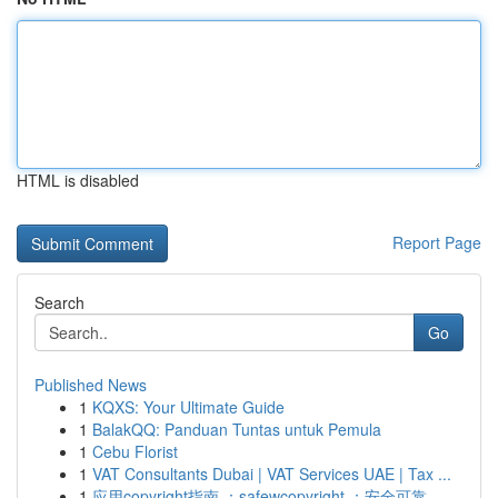
HTML is disabled
Report Page
Search
Go
Published News
1
KQXS: Your Ultimate Guide
1
BalakQQ: Panduan Tuntas untuk Pemula
1
Cebu Florist
1
VAT Consultants Dubai | VAT Services UAE | Tax ...
1
应用copyright指南 ：safewcopyright ：安全可靠 ...