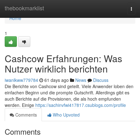
Home
thebookmarklist
Togg
navi
Home
1
Cashcow Erfahrungen: Was
Nutzer wirklich berichten
iwanlkww779784
61 days ago
News
Discuss
Die Berichte von Cashcow sind geteilt. Viele Anwender loben den
einfachen Beginn und die prompte Gutschrift. Allerdings gibt es
auch Berichte auf die Provisionen, die als hoch empfunden
werden. Einige
https://sachinvfwi417817.csublogs.com/profile
Comments
Who Upvoted
Comments