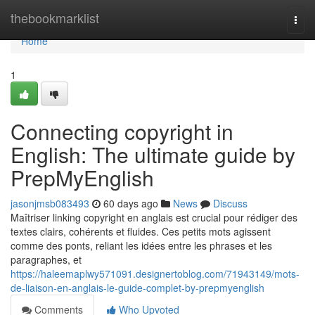
Home
thebookmarklist
Togg
navi
Home
1
Connecting copyright in
English: The ultimate guide by
PrepMyEnglish
jasonjmsb083493
60 days ago
News
Discuss
Maîtriser linking copyright en anglais est crucial pour rédiger des
textes clairs, cohérents et fluides. Ces petits mots agissent
comme des ponts, reliant les idées entre les phrases et les
paragraphes, et
https://haleemaplwy571091.designertoblog.com/71943149/mots-
de-liaison-en-anglais-le-guide-complet-by-prepmyenglish
Comments
Who Upvoted