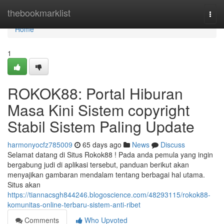
Home
thebookmarklist
Togg
navi
Home
1
ROKOK88: Portal Hiburan
Masa Kini Sistem copyright
Stabil Sistem Paling Update
harmonyocfz785009
65 days ago
News
Discuss
Selamat datang di Situs Rokok88 ! Pada anda pemula yang ingin
bergabung judi di aplikasi tersebut, panduan berikut akan
menyajikan gambaran mendalam tentang berbagai hal utama.
Situs akan
https://tiannacsgh844246.blogoscience.com/48293115/rokok88-
komunitas-online-terbaru-sistem-anti-ribet
Comments
Who Upvoted