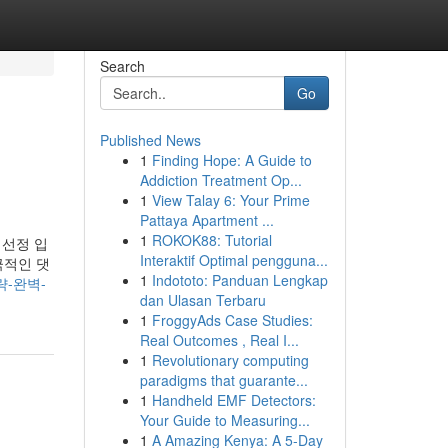
Search
Go
Published News
1
Finding Hope: A Guide to
Addiction Treatment Op...
1
View Talay 6: Your Prime
Pattaya Apartment ...
1
ROKOK88: Tutorial
 선정 입
Interaktif Optimal pengguna...
극적인 댓
1
Indototo: Panduan Lengkap
전략-완벽-
dan Ulasan Terbaru
1
FroggyAds Case Studies:
Real Outcomes , Real I...
1
Revolutionary computing
paradigms that guarante...
1
Handheld EMF Detectors:
Your Guide to Measuring...
1
A Amazing Kenya: A 5-Day