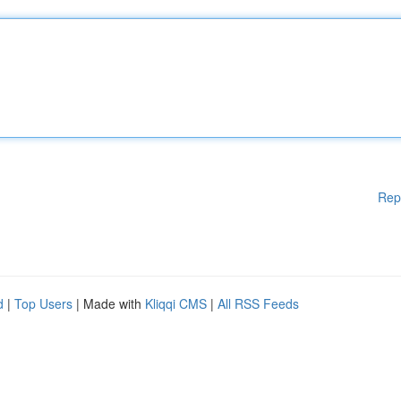
Rep
d
|
Top Users
| Made with
Kliqqi CMS
|
All RSS Feeds