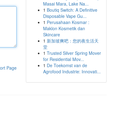
Masai Mara, Lake Na...
1
Boutiq Switch: A Definitive
Disposable Vape Gu...
1
Perusahaan Kosmar :
Maklon Kosmetik dan
Skincare
1
新加坡爽吧：您的夜生活天
堂
1
Trusted Silver Spring Mover
for Residential Mov...
1
De Toekomst van de
ort Page
Agrofood Industrie: Innovati...