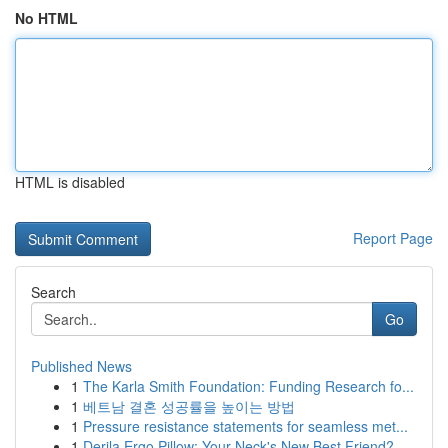
No HTML
HTML is disabled
Report Page
Search
Go
Published News
1
The Karla Smith Foundation: Funding Research fo...
1
베트남 결혼 성공률을 높이는 방법
1
Pressure resistance statements for seamless met...
1
Derila Ergo Pillow: Your Neck's New Best Friend?