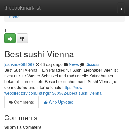
Home
thebookmarklist
Togg
navi
Home
1
Best sushi Vienna
joshkaoe588069
63 days ago
News
Discuss
Best Sushi Vienna – Ein Paradies für Sushi-Liebhaber Wien ist
nicht nur für Wiener Schnitzel und traditionelle Kaffeehäuser
bekannt. Immer mehr Besucher suchen nach Sushi Vienna, um
die moderne und internationale
https://new-
webdirectory.com/listings13605624/best-sushi-vienna
Comments
Who Upvoted
Comments
Submit a Comment