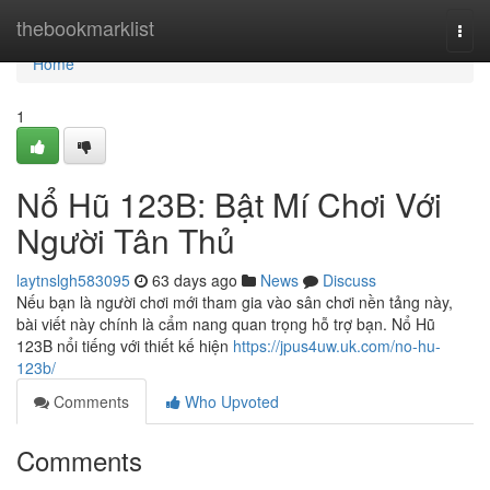
Home
thebookmarklist
Togg
navi
Home
1
Nổ Hũ 123B: Bật Mí Chơi Với
Người Tân Thủ
laytnslgh583095
63 days ago
News
Discuss
Nếu bạn là người chơi mới tham gia vào sân chơi nền tảng này,
bài viết này chính là cẩm nang quan trọng hỗ trợ bạn. Nổ Hũ
123B nổi tiếng với thiết kế hiện
https://jpus4uw.uk.com/no-hu-
123b/
Comments
Who Upvoted
Comments