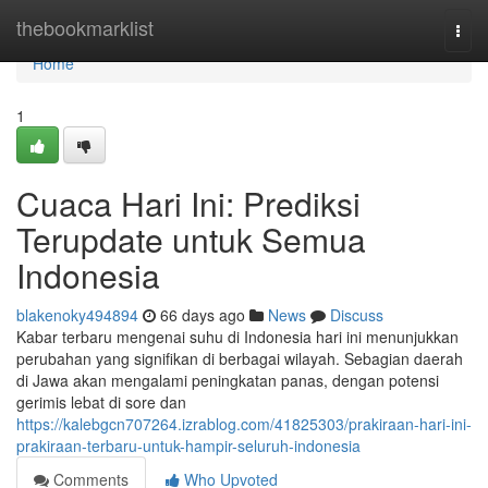
Home
thebookmarklist
Togg
navi
Home
1
Cuaca Hari Ini: Prediksi
Terupdate untuk Semua
Indonesia
blakenoky494894
66 days ago
News
Discuss
Kabar terbaru mengenai suhu di Indonesia hari ini menunjukkan
perubahan yang signifikan di berbagai wilayah. Sebagian daerah
di Jawa akan mengalami peningkatan panas, dengan potensi
gerimis lebat di sore dan
https://kalebgcn707264.izrablog.com/41825303/prakiraan-hari-ini-
prakiraan-terbaru-untuk-hampir-seluruh-indonesia
Comments
Who Upvoted