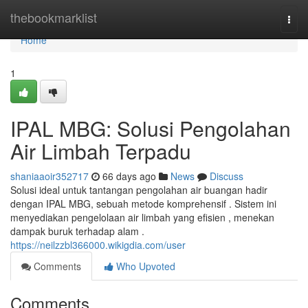
Home
thebookmarklist
Togg
navi
Home
1
IPAL MBG: Solusi Pengolahan
Air Limbah Terpadu
shaniaaoir352717
66 days ago
News
Discuss
Solusi ideal untuk tantangan pengolahan air buangan hadir
dengan IPAL MBG, sebuah metode komprehensif . Sistem ini
menyediakan pengelolaan air limbah yang efisien , menekan
dampak buruk terhadap alam .
https://neilzzbl366000.wikigdia.com/user
Comments
Who Upvoted
Comments