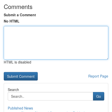
Comments
Submit a Comment
No HTML
HTML is disabled
Report Page
Search
Go
Published News