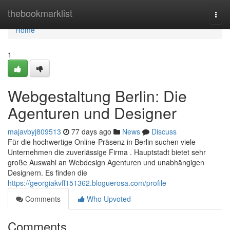
Home
thebookmarklist
Togg
navi
Home
1
Webgestaltung Berlin: Die
Agenturen und Designer
majavbyj809513
77 days ago
News
Discuss
Für die hochwertige Online-Präsenz in Berlin suchen viele
Unternehmen die zuverlässige Firma . Hauptstadt bietet sehr
große Auswahl an Webdesign Agenturen und unabhängigen
Designern. Es finden die
https://georgiakvff151362.bloguerosa.com/profile
Comments
Who Upvoted
Comments