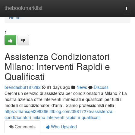
Home
thebookmarklist
Togg
navi
Home
1
Assistenza Condizionatori
Milano: Interventi Rapidi e
Qualificati
brendasbut187282
81 days ago
News
Discuss
Cerchi un servizio di assistenza per condizionatori a Milano ? La
nostra azienda offre interventi immediati e qualificati per tutti i
modelli di condizionatori d'aria . Siamo professionisti nella
https://liliansqef298366.ltfblog.com/39817275/assistenza-
condizionatori-milano-interventi-rapidi-e-qualificati
Comments
Who Upvoted