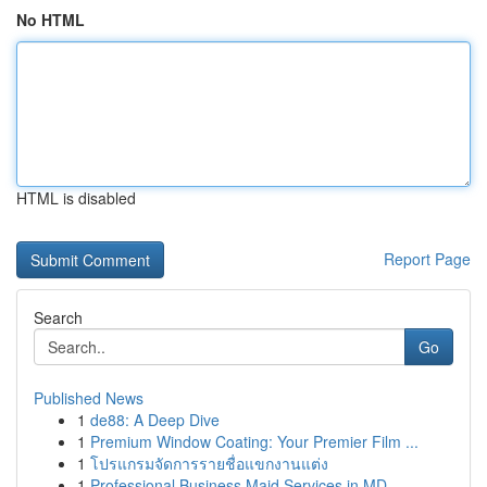
No HTML
HTML is disabled
Report Page
Search
Go
Published News
1
de88: A Deep Dive
1
Premium Window Coating: Your Premier Film ...
1
โปรแกรมจัดการรายชื่อแขกงานแต่ง
1
Professional Business Maid Services in MD