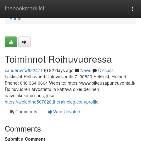
Home
thebookmarklist
Togg
navi
Home
1
Toiminnot Roihuvuoressa
xanderbvtw622471
82 days ago
News
Discuss
Lakiasiat Roihuvuori Untuvaisentie 7, 00820 Helsinki, Finland
Phone: 040 364 0664 Website: https://www.oikeusapuneuvonta.fi/
Roihuvuoren arvostettu ja kattava oikeudellinen
palvelukokonaisuus, joka
https://albiebthe507828.therainblog.com/profile
Comments
Who Upvoted
Comments
Submit a Comment