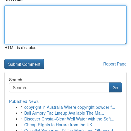
HTML is disabled
Report Page
Search
Go
Published News
1
copyright in Australia Where copyright powder f...
1
Bull Armory Tac Lineup Available The Ma...
1
Discover Crystal-Clear Well Water with the Soft...
1
Cheap Flights to Harare from the UK
1
Celestial Sorcerers: Divine Magic and Otherworl...