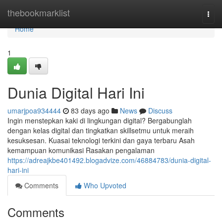
Home
thebookmarklist
Togg
navi
Home
1
Dunia Digital Hari Ini
umarjpoa934444
83 days ago
News
Discuss
Ingin menstepkan kaki di lingkungan digital? Bergabunglah
dengan kelas digital dan tingkatkan skillsetmu untuk meraih
kesuksesan. Kuasai teknologi terkini dan gaya terbaru Asah
kemampuan komunikasi Rasakan pengalaman
https://adreajkbe401492.blogadvize.com/46884783/dunia-digital-
hari-ini
Comments
Who Upvoted
Comments