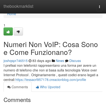
Home
thebookmarklist
Togg
navi
Home
1
Numeri Non VoIP: Cosa Sono
e Come Funzionano?
joshqspr746515
83 days ago
News
Discuss
I prefissi non telefonici rappresentano una forma per avere un
numero di telefono che non si basa sulla tecnologia Voice over
Internet Protocol . Originariamente , questi codici erano legati a
centrali
https://tessacrl957178.creacionblog.com/profile
Comments
Who Upvoted
Comments