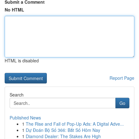
Submit a Comment
No HTML
HTML is disabled
Report Page
Search
Go
Published News
1
The Rise and Fall of Pop-Up Ads: A Digital Adve...
1
Dự Đoán Bộ Số 366: Bắt Số Hôm Nay
1
Diamond Dealer: The Stakes Are High