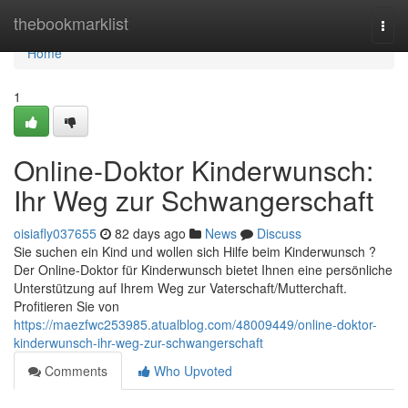
Home
thebookmarklist
Togg
navi
Home
1
Online-Doktor Kinderwunsch:
Ihr Weg zur Schwangerschaft
oisiafly037655
82 days ago
News
Discuss
Sie suchen ein Kind und wollen sich Hilfe beim Kinderwunsch ?
Der Online-Doktor für Kinderwunsch bietet Ihnen eine persönliche
Unterstützung auf Ihrem Weg zur Vaterschaft/Mutterchaft.
Profitieren Sie von
https://maezfwc253985.atualblog.com/48009449/online-doktor-
kinderwunsch-ihr-weg-zur-schwangerschaft
Comments
Who Upvoted