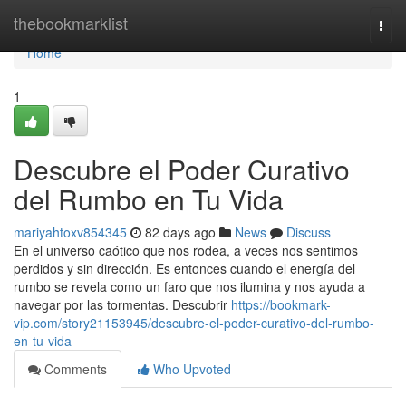
Home
thebookmarklist
Togg
navi
Home
1
Descubre el Poder Curativo
del Rumbo en Tu Vida
mariyahtoxv854345
82 days ago
News
Discuss
En el universo caótico que nos rodea, a veces nos sentimos
perdidos y sin dirección. Es entonces cuando el energía del
rumbo se revela como un faro que nos ilumina y nos ayuda a
navegar por las tormentas. Descubrir
https://bookmark-
vip.com/story21153945/descubre-el-poder-curativo-del-rumbo-
en-tu-vida
Comments
Who Upvoted