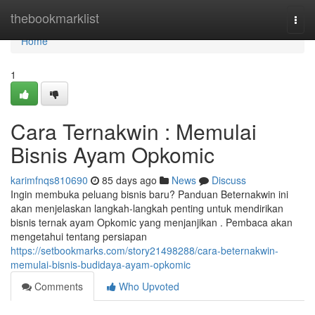
Home
thebookmarklist
Togg
navi
Home
1
Cara Ternakwin : Memulai
Bisnis Ayam Opkomic
karimfnqs810690
85 days ago
News
Discuss
Ingin membuka peluang bisnis baru? Panduan Beternakwin ini
akan menjelaskan langkah-langkah penting untuk mendirikan
bisnis ternak ayam Opkomic yang menjanjikan . Pembaca akan
mengetahui tentang persiapan
https://setbookmarks.com/story21498288/cara-beternakwin-
memulai-bisnis-budidaya-ayam-opkomic
Comments
Who Upvoted