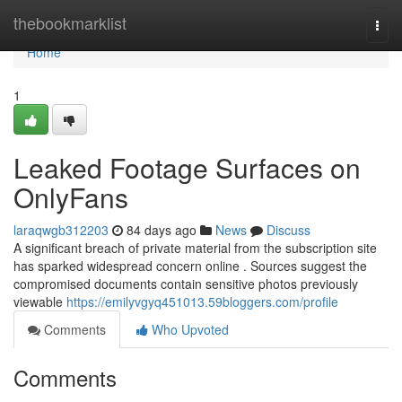
Home
thebookmarklist
Togg
navi
Home
1
Leaked Footage Surfaces on
OnlyFans
laraqwgb312203
84 days ago
News
Discuss
A significant breach of private material from the subscription site
has sparked widespread concern online . Sources suggest the
compromised documents contain sensitive photos previously
viewable
https://emilyvgyq451013.59bloggers.com/profile
Comments
Who Upvoted
Comments