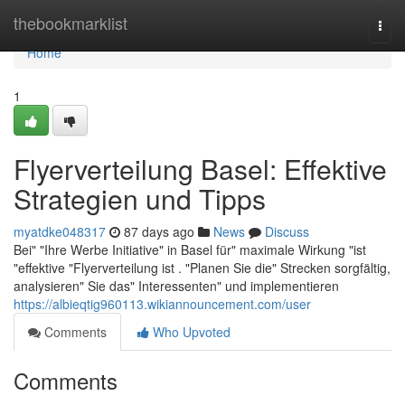
Home
thebookmarklist
Togg
navi
Home
1
Flyerverteilung Basel: Effektive
Strategien und Tipps
myatdke048317
87 days ago
News
Discuss
Bei" "Ihre Werbe Initiative" in Basel für" maximale Wirkung "ist
"effektive "Flyerverteilung ist . "Planen Sie die" Strecken sorgfältig,
analysieren" Sie das" Interessenten" und implementieren
https://albieqtig960113.wikiannouncement.com/user
Comments
Who Upvoted
Comments