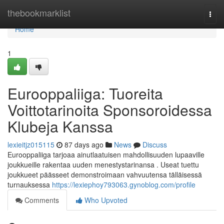
Home
thebookmarklist
Togg
navi
Home
1
Eurooppaliiga: Tuoreita
Voittotarinoita Sponsoroidessa
Klubeja Kanssa
lexieitjz015115
87 days ago
News
Discuss
Eurooppaliiga tarjoaa ainutlaatuisen mahdollisuuden lupaaville
joukkueille rakentaa uuden menestystarinansa . Useat tuettu
joukkueet päässeet demonstroimaan vahvuutensa tälläisessä
turnauksessa
https://lexiephoy793063.gynoblog.com/profile
Comments
Who Upvoted