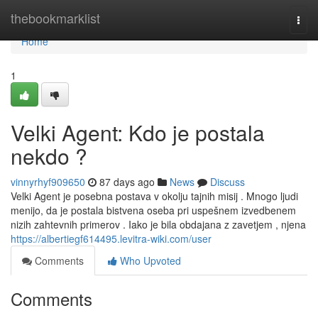
Home
thebookmarklist
Togg
navi
Home
1
Velki Agent: Kdo je postala
nekdo ?
vinnyrhyf909650
87 days ago
News
Discuss
Velki Agent je posebna postava v okolju tajnih misij . Mnogo ljudi
menijo, da je postala bistvena oseba pri uspešnem izvedbenem
nizih zahtevnih primerov . Iako je bila obdajana z zavetjem , njena
https://albertiegf614495.levitra-wiki.com/user
Comments
Who Upvoted
Comments