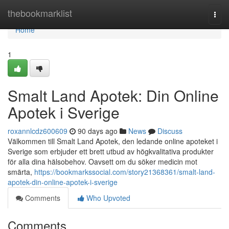
Home
thebookmarklist
Togg
navi
Home
1
Smalt Land Apotek: Din Online
Apotek i Sverige
roxannlcdz600609
90 days ago
News
Discuss
Välkommen till Smalt Land Apotek, den ledande online apoteket i
Sverige som erbjuder ett brett utbud av högkvalitativa produkter
för alla dina hälsobehov. Oavsett om du söker medicin mot
smärta,
https://bookmarkssocial.com/story21368361/smalt-land-
apotek-din-online-apotek-i-sverige
Comments
Who Upvoted
Comments