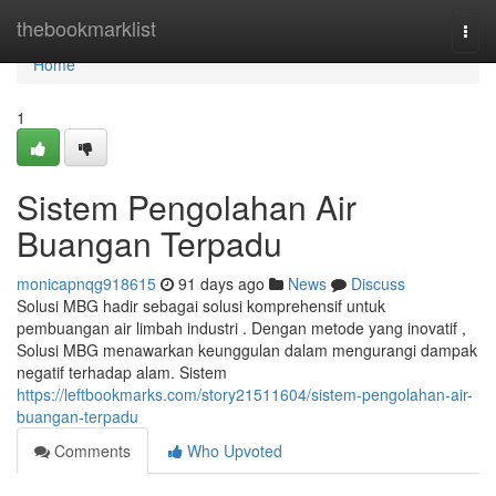
Home
thebookmarklist
Togg
navi
Home
1
Sistem Pengolahan Air
Buangan Terpadu
monicapnqg918615
91 days ago
News
Discuss
Solusi MBG hadir sebagai solusi komprehensif untuk
pembuangan air limbah industri . Dengan metode yang inovatif ,
Solusi MBG menawarkan keunggulan dalam mengurangi dampak
negatif terhadap alam. Sistem
https://leftbookmarks.com/story21511604/sistem-pengolahan-air-
buangan-terpadu
Comments
Who Upvoted