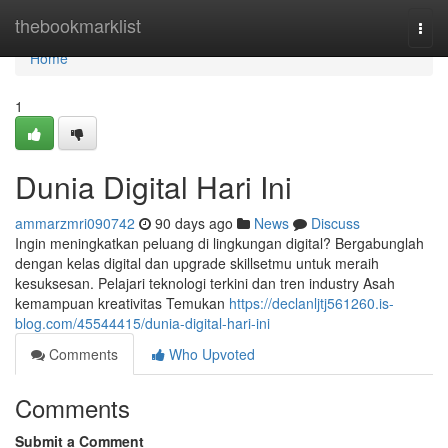
Home
thebookmarklist
Togg
navi
Home
1
Dunia Digital Hari Ini
ammarzmri090742
90 days ago
News
Discuss
Ingin meningkatkan peluang di lingkungan digital? Bergabunglah
dengan kelas digital dan upgrade skillsetmu untuk meraih
kesuksesan. Pelajari teknologi terkini dan tren industry Asah
kemampuan kreativitas Temukan
https://declanljtj561260.is-
blog.com/45544415/dunia-digital-hari-ini
Comments
Who Upvoted
Comments
Submit a Comment