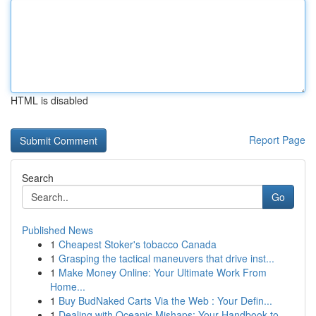
HTML is disabled
Report Page
Search
Go
Published News
1
Cheapest Stoker's tobacco Canada
1
Grasping the tactical maneuvers that drive inst...
1
Make Money Online: Your Ultimate Work From
Home...
1
Buy BudNaked Carts Via the Web : Your Defin...
1
Dealing with Oceanic Mishaps: Your Handbook to ...