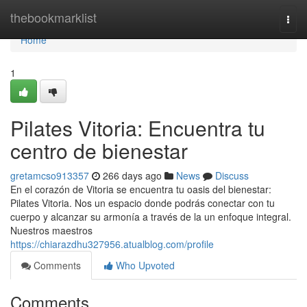
Home
thebookmarklist
Togg
navi
Home
1
Pilates Vitoria: Encuentra tu
centro de bienestar
gretamcso913357
266 days ago
News
Discuss
En el corazón de Vitoria se encuentra tu oasis del bienestar:
Pilates Vitoria. Nos un espacio donde podrás conectar con tu
cuerpo y alcanzar su armonía a través de la un enfoque integral.
Nuestros maestros
https://chiarazdhu327956.atualblog.com/profile
Comments
Who Upvoted
Comments