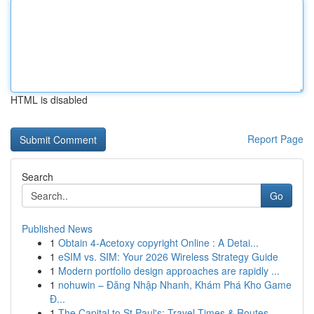
HTML is disabled
Report Page
Search
Go
Published News
1
Obtain 4-Acetoxy copyright Online : A Detai...
1
eSIM vs. SIM: Your 2026 Wireless Strategy Guide
1
Modern portfolio design approaches are rapidly ...
1
nohuwin – Đăng Nhập Nhanh, Khám Phá Kho Game
Đ...
1
The Capital to St Paul's: Travel Times & Routes